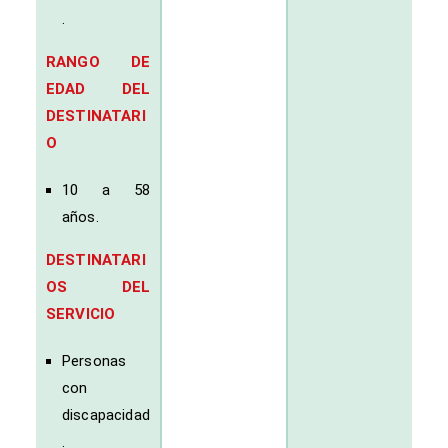
.
RANGO DE
EDAD DEL
DESTINATARI
O
10 a 58
años.
DESTINATARI
OS DEL
SERVICIO
Personas
con
discapacidad
.