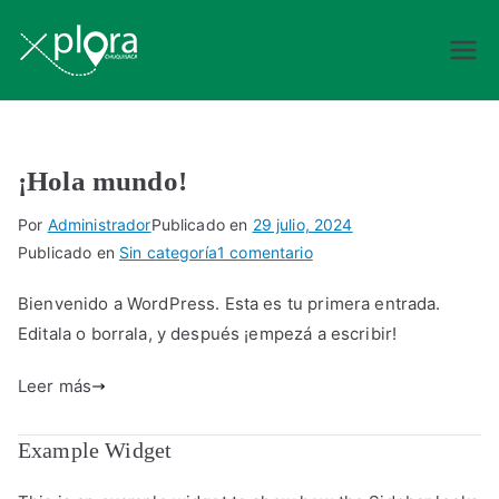
Saltar
al
Explora
contenido
Chuquisaca
¡Hola mundo!
Por
Administrador
Publicado en
29 julio, 2024
en
Publicado en
Sin categoría
1 comentario
¡Hola
Bienvenido a WordPress. Esta es tu primera entrada.
mundo!
Editala o borrala, y después ¡empezá a escribir!
Leer más
Example Widget